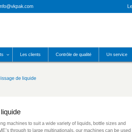
info@vkpak.com
Le
ts
Les clients
Contrôle de qualité
Un service
issage de liquide
liquide
g machines to suit a wide variety of liquids, bottle sizes and
E’s through to large multinationals, our machines can be used 