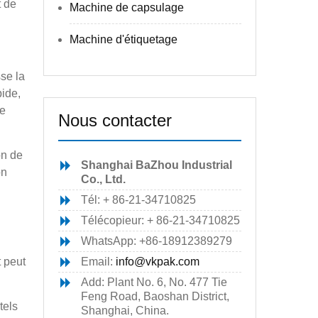
t de
Machine de capsulage
Machine d'étiquetage
se la
pide,
ie
Nous contacter
on de
Shanghai BaZhou Industrial
on
Co., Ltd.
Tél: + 86-21-34710825
Télécopieur: + 86-21-34710825
WhatsApp: +86-18912389279
t peut
Email:
info@vkpak.com
Add: Plant No. 6, No. 477 Tie
Feng Road, Baoshan District,
tels
Shanghai, China.