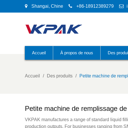
Shangai, Chine
+86-18912389279
Accueil
À propos de nous
Des produi
Accueil
Des produits
Petite machine de rempl
Petite machine de remplissage de 
VKPAK manufactures a range of standard liquid fillin
production outputs. For businesses ranging from SM