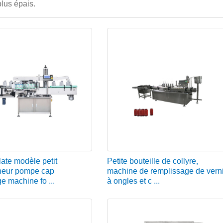
plus épais.
late modèle petit
Petite bouteille de collyre,
heur pompe cap
machine de remplissage de vern
e machine fo ...
à ongles et c ...