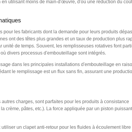
n en utilisant moins de main-d'œuvre, d'où une réduction du coû
matiques
s pour les fabricants dont la demande pour leurs produits dépas
es ont des têtes plus grandes et un taux de production plus ra
r unité de temps. Souvent, les remplisseuses rotatives font part
où divers processus d'embouteillage sont intégrés.
age dans les principales installations d'embouteillage en rais
édant le remplissage est un flux sans fin, assurant une producti
 autres charges, sont parfaites pour les produits à consistance
a crème, pâtes, etc.). La force appliquée par un piston puissan
iliser un clapet anti-retour pour les fluides à écoulement libre 