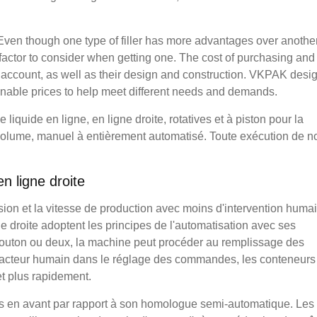
y. Even though one type of filler has more advantages over anothe
 factor to consider when getting one. The cost of purchasing and
o account, as well as their design and construction. VKPAK desi
asonable prices to help meet different needs and demands.
quide en ligne, en ligne droite, rotatives et à piston pour la
 volume, manuel à entièrement automatisé. Toute exécution de n
n ligne droite
ision et la vitesse de production avec moins d'intervention huma
 droite adoptent les principes de l'automatisation avec ses
bouton ou deux, la machine peut procéder au remplissage des
e facteur humain dans le réglage des commandes, les conteneurs
t plus rapidement.
as en avant par rapport à son homologue semi-automatique. Les